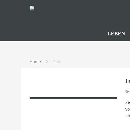
LEBEN
Home
Sole
I
Se
vo
e