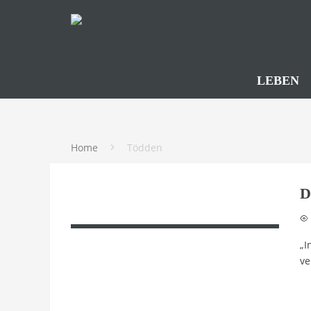
LEBEN
Home
Tödden
D
„I
ve