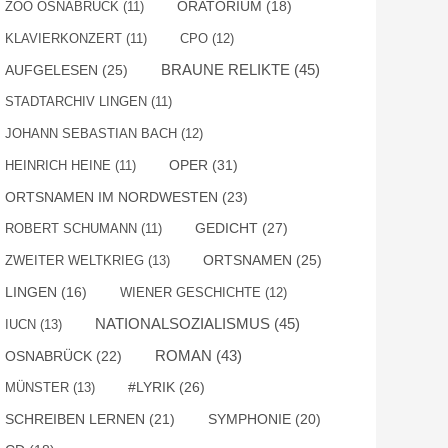
ZOO OSNABRÜCK
(11)
ORATORIUM
(18)
KLAVIERKONZERT
(11)
CPO
(12)
BRAUNE RELIKTE
(45)
AUFGELESEN
(25)
STADTARCHIV LINGEN
(11)
JOHANN SEBASTIAN BACH
(12)
OPER
(31)
HEINRICH HEINE
(11)
ORTSNAMEN IM NORDWESTEN
(23)
GEDICHT
(27)
ROBERT SCHUMANN
(11)
ORTSNAMEN
(25)
ZWEITER WELTKRIEG
(13)
LINGEN
(16)
WIENER GESCHICHTE
(12)
NATIONALSOZIALISMUS
(45)
IUCN
(13)
ROMAN
(43)
OSNABRÜCK
(22)
#LYRIK
(26)
MÜNSTER
(13)
SCHREIBEN LERNEN
(21)
SYMPHONIE
(20)