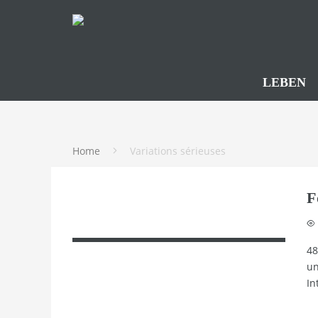
LEBEN
Home
Variations sérieuses
F
48
un
In