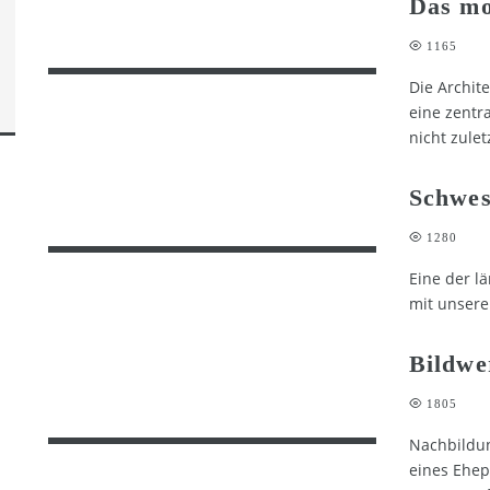
Das mo
1165
Die Archite
eine zentra
nicht zulet
Schwes
1280
Eine der l
mit unsere
Bildwe
1805
Nachbildun
eines Ehe