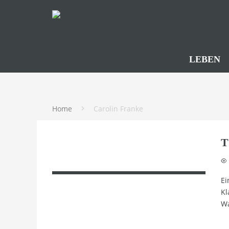
LEBEN
Home
Carolin Franke
T
Ei
Kl
Wa