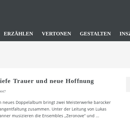
ERZÄHLEN
VERTONEN
GESTALTEN
INS
iefe Trauer und neue Hoffnung
447
n neues Doppelalbum bringt zwei Meisterwerke barocker
angentfaltung zusammen. Unter der Leitung von Lukas
nner musizieren die Ensembles „Zeronove“ und
...