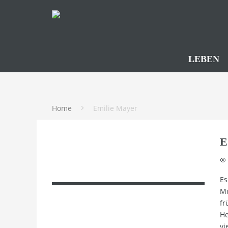
LEBEN
Home
Emilie Mayer
E
Es
Mu
fr
He
vi