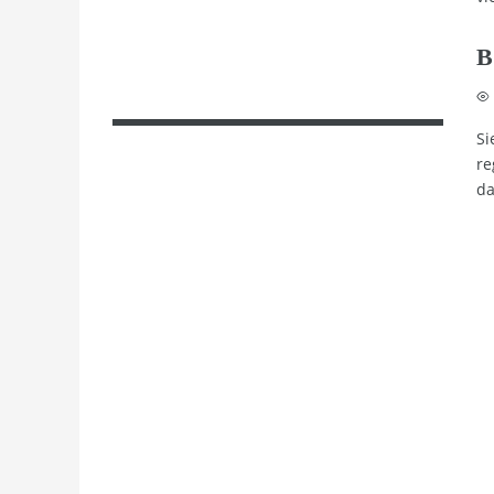
B
Si
re
da