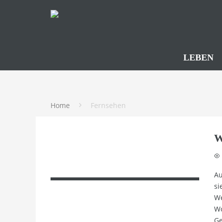
LEBEN
Home
Fernsehen
W
Au
si
We
Wo
Ge