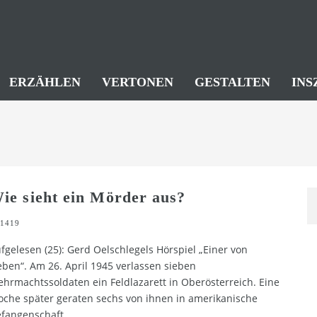
ERZÄHLEN
VERTONEN
GESTALTEN
INS
ie sieht ein Mörder aus?
1419
fgelesen (25): Gerd Oelschlegels Hörspiel „Einer von
eben“. Am 26. April 1945 verlassen sieben
hrmachtssoldaten ein Feldlazarett in Oberösterreich. Eine
che später geraten sechs von ihnen in amerikanische
fangenschaft.