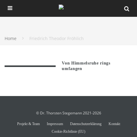
Home
Friedrich Theodor Fröhlich
Von Himmelsruhe rings
umfangen
© Dr. Thorsten Stegemann 2021-2026
Projekt & Team
Impressum
Datenschutzerklärung
Kontakt
Cookie-Richtlinie (EU)