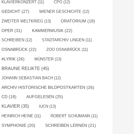
KLAVIERKONZERT
(11)
CPO
(12)
GEDICHT
(27)
WIENER GESCHICHTE
(12)
ZWEITER WELTKRIEG
(13)
ORATORIUM
(18)
OPER
(31)
KAMMERMUSIK
(22)
SCHREIBEN
(12)
STADTARCHIV LINGEN
(11)
OSNABRÜCK
(22)
ZOO OSNABRÜCK
(11)
#LYRIK
(26)
MÜNSTER
(13)
BRAUNE RELIKTE
(45)
JOHANN SEBASTIAN BACH
(12)
ARCHIV HISTORISCHE BILDPOSTKARTEN
(26)
AUFGELESEN
(25)
CD
(18)
KLAVIER
(35)
IUCN
(13)
HEINRICH HEINE
(11)
ROBERT SCHUMANN
(11)
SYMPHONIE
(20)
SCHREIBEN LERNEN
(21)