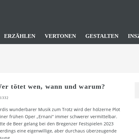
ERZÄHLEN
VERTONEN
GESTALTEN
INS
er tötet wen, wann und warum?
1332
rdis wunderbarer Musik zum Trotz wird der hölzerne Plot
iner frühen Oper „Ernani“ immer schwerer vermittelbar.
tte de Beer gelang bei den Bregenzer Festspielen 2023
lerdings eine eigenwillige, aber durchaus überzeugende
sung.