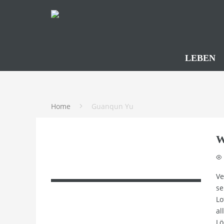
LEBEN
Home
Guanqun Yu
W
Ve
se
Lo
al
Lö