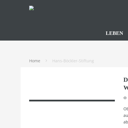
LEBEN
Home
Hans-Böckler-Stiftung
D
W
Ob
au
ab