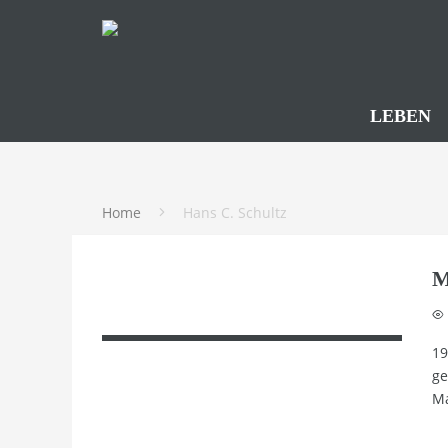
LEBEN
Home
Hans C. Schultz
M
19
ge
Ma