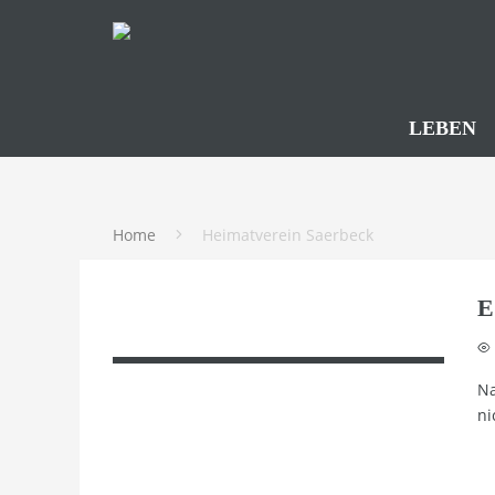
LEBEN
Home
Heimatverein Saerbeck
E
Na
ni