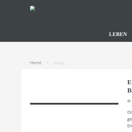
LEBEN
Home
Iburg
E
B
Or
ge
En