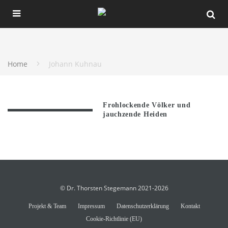
Home
Johann Kuhnau
Frohlockende Völker und
jauchzende Heiden
© Dr. Thorsten Stegemann 2021-2026
Projekt & Team
Impressum
Datenschutzerklärung
Kontakt
Cookie-Richtlinie (EU)