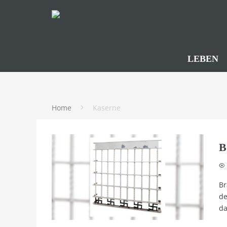
LEBEN
Home
Kaserne
B
Br
de
da