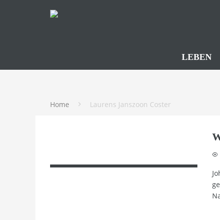
LEBEN
Home
Laurens Janszoon Coster
W
Jo
ge
Na