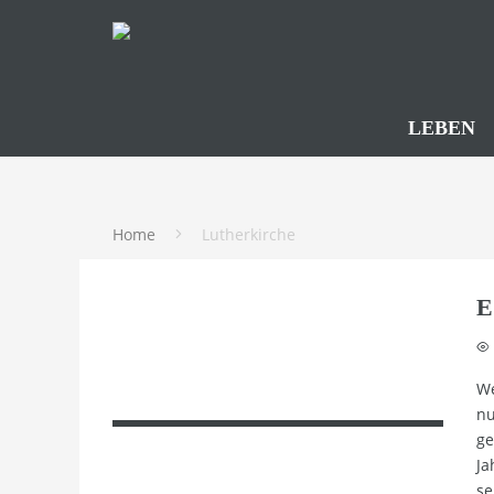
LEBEN
Home
Lutherkirche
E
We
nu
ge
Ja
se