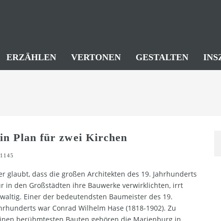
ERZÄHLEN
VERTONEN
GESTALTEN
INS
in Plan für zwei Kirchen
1145
r glaubt, dass die großen Architekten des 19. Jahrhunderts
r in den Großstädten ihre Bauwerke verwirklichten, irrt
waltig. Einer der bedeutendsten Baumeister des 19.
hrhunderts war Conrad Wilhelm Hase (1818-1902). Zu
inen berühmtesten Bauten gehören die Marienburg in