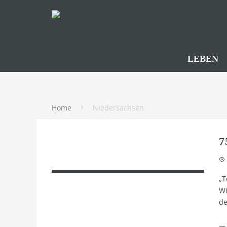
LEBEN
Home
Niedersachsen
7
„T
Wi
de