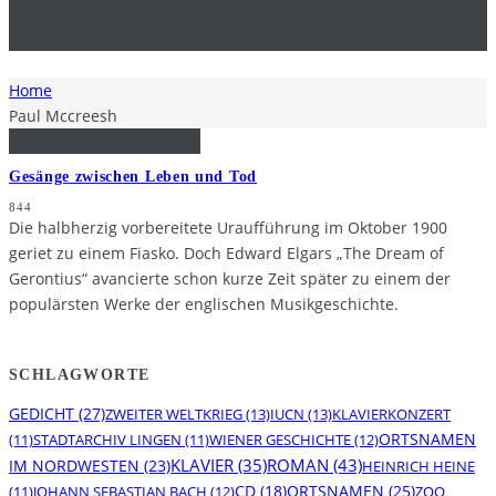
Home
Paul Mccreesh
Gesänge zwischen Leben und Tod
844
Die halbherzig vorbereitete Uraufführung im Oktober 1900
geriet zu einem Fiasko. Doch Edward Elgars „The Dream of
Gerontius“ avancierte schon kurze Zeit später zu einem der
populärsten Werke der englischen Musikgeschichte.
SCHLAGWORTE
GEDICHT
(27)
ZWEITER WELTKRIEG
(13)
IUCN
(13)
KLAVIERKONZERT
ORTSNAMEN
(11)
STADTARCHIV LINGEN
(11)
WIENER GESCHICHTE
(12)
KLAVIER
(35)
ROMAN
(43)
IM NORDWESTEN
(23)
HEINRICH HEINE
CD
(18)
ORTSNAMEN
(25)
(11)
JOHANN SEBASTIAN BACH
(12)
ZOO