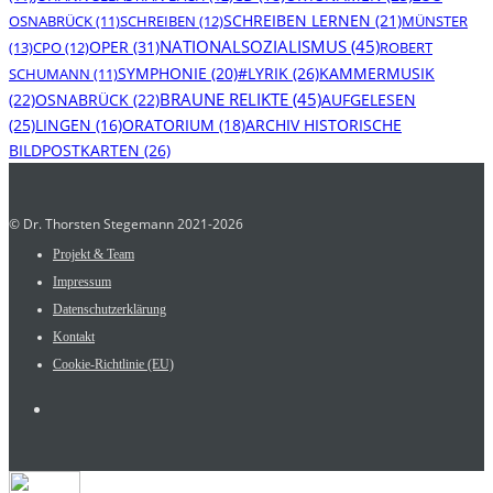
SCHREIBEN LERNEN
(21)
OSNABRÜCK
(11)
SCHREIBEN
(12)
MÜNSTER
NATIONALSOZIALISMUS
(45)
OPER
(31)
(13)
CPO
(12)
ROBERT
SYMPHONIE
(20)
#LYRIK
(26)
KAMMERMUSIK
SCHUMANN
(11)
BRAUNE RELIKTE
(45)
(22)
OSNABRÜCK
(22)
AUFGELESEN
(25)
ORATORIUM
(18)
ARCHIV HISTORISCHE
LINGEN
(16)
BILDPOSTKARTEN
(26)
© Dr. Thorsten Stegemann 2021-2026
Projekt & Team
Impressum
Datenschutzerklärung
Kontakt
Cookie-Richtlinie (EU)