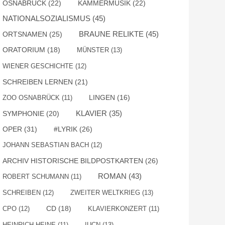
OSNABRÜCK
(22)
KAMMERMUSIK
(22)
NATIONALSOZIALISMUS
(45)
BRAUNE RELIKTE
(45)
ORTSNAMEN
(25)
ORATORIUM
(18)
MÜNSTER
(13)
WIENER GESCHICHTE
(12)
SCHREIBEN LERNEN
(21)
ZOO OSNABRÜCK
(11)
LINGEN
(16)
SYMPHONIE
(20)
KLAVIER
(35)
OPER
(31)
#LYRIK
(26)
JOHANN SEBASTIAN BACH
(12)
ARCHIV HISTORISCHE BILDPOSTKARTEN
(26)
ROMAN
(43)
ROBERT SCHUMANN
(11)
SCHREIBEN
(12)
ZWEITER WELTKRIEG
(13)
CPO
(12)
CD
(18)
KLAVIERKONZERT
(11)
HEINRICH HEINE
(11)
IUCN
(13)