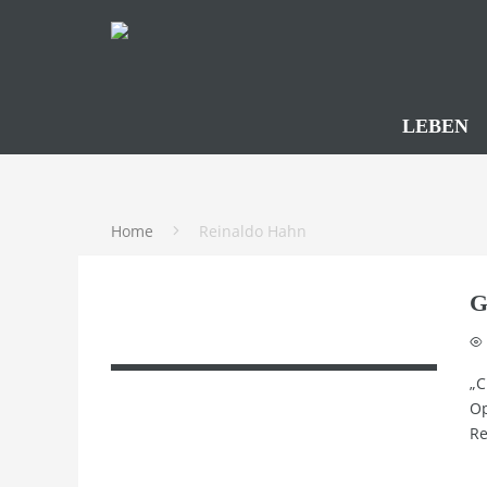
LEBEN
Home
Reinaldo Hahn
G
„C
Op
Re