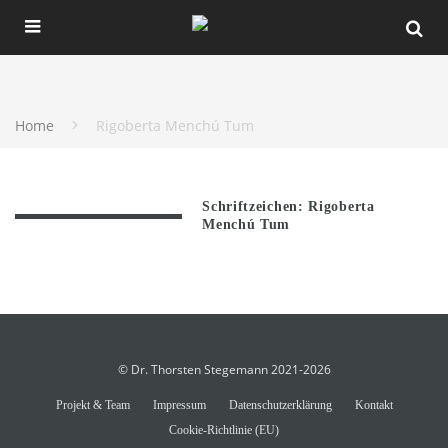
Home
Rigoberta Menchú Tum
Schriftzeichen: Rigoberta
Menchú Tum
© Dr. Thorsten Stegemann 2021-2026
Projekt & Team
Impressum
Datenschutzerklärung
Kontakt
Cookie-Richtlinie (EU)