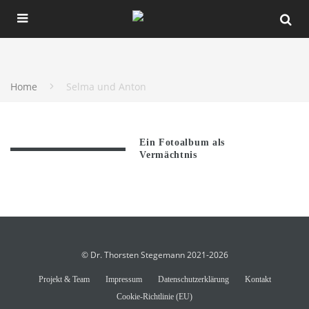
Home
Selma und Anton
Ein Fotoalbum als
Vermächtnis
© Dr. Thorsten Stegemann 2021-2026
Projekt & Team
Impressum
Datenschutzerklärung
Kontakt
Cookie-Richtlinie (EU)