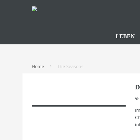
LEBEN
Home
The Seasons
D
Im
Ch
in