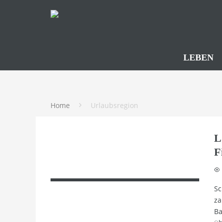
LEBEN
Home
Urlaubsregion
L
F
Sc
za
Ba