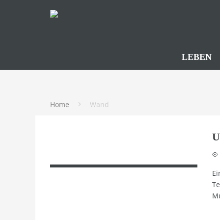
LEBEN
Home
Wand
U
Ei
Te
Mu