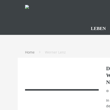
LEBEN
Home
Werner Lenz
D
W
N
In
de