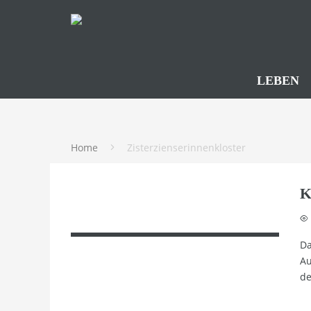
LEBEN
Home
Zisterzienserinnenkloster
K
Da
Au
de