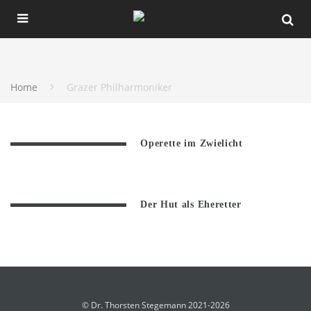
Home
Grazer Philharmoniker
Operette im Zwielicht
Der Hut als Eheretter
© Dr. Thorsten Stegemann 2021-2026