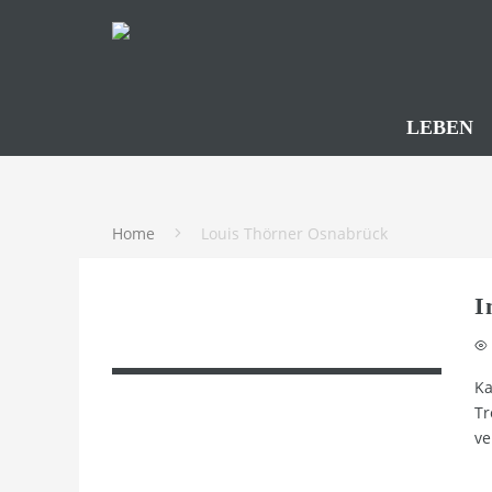
LEBEN
Home
Louis Thörner Osnabrück
I
Ka
Tr
ve