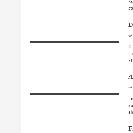
Ko
st
D
Gu
zu
Fa
A
Im
au
eh
F