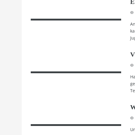
E
An
ka
Ju
V
Ha
ge
Te
W
Um